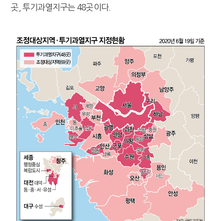
곳, 투기과열지구는 48곳이다.
강남이 좋다는 건 옛말…강서세무서장이 더 낫다?