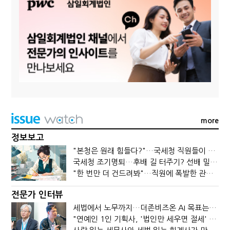
more
정보보고
"본청은 원래 힘들다?"…국세청 직원들이 떠나는 이유
국세청 조기명퇴…후배 길 터주기? 선배 밀어내기?
"한 번만 더 건드려봐"…직원에 폭발한 관세청장, 왜?
전문가 인터뷰
세법에서 노무까지…더존비즈온 AI 목표는 '전문가의 시간'
"연예인 1인 기획사, '법인만 세우면 절세' 시대 끝났다"