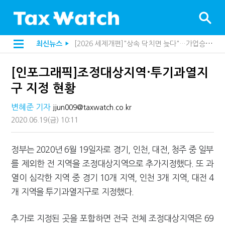
[2026 세제개편]"상속 닥치면 늦다"…가업승계 성패, 시간에 달렸다
최신뉴스
▶
[2026 세제개편]종부세는 집값, 가업상속은 기술…납세자가 꼭 볼 5가지
해외 안 갔는데 긁힌 신용카드…관세청이 몇분 만에 찾아낸 비결은?
[인포그래픽]조정대상지역·투기과열지
[2026 세제개편]10년 실거주도 불안…1주택자 세 부담 어떻게 달라질까
전자담배 통관, 이제 제품이 아니라 공급망을 본다
구 지정 현황
[인터뷰]중앙정부 돈으로만 못 산다…지자체도 '경영'의 시대
"10년 넘게 7급은 문제"...인사로 답한 임광현 국세청장
변혜준 기자
jjun009@taxwatch.co.kr
지방재정공제회, 재정분석 수행기관 첫 선정…243개 지방정부 분석
2020.06.19
(금)
10:11
"정상 승계까지 막을까"…전문가가 본 가업상속공제 개편 우려
"3.3% 시대 끝...세무플랫폼 사업모델 흔들린다"
내 지분만 봤다간 낭패…주식 양도세 추징 부른 '3가지 실수'
정부는 2020년 6월 19일자로 경기, 인천, 대전, 청주 중 일부
세무법인 HKL, 조사·재산세 전문가 임종수 세무사 영입
김밥엔 어떤 술 어울릴까?…국세청이 K-푸드 꺼낸 까닭
를 제외한 전 지역을 조정대상지역으로 추가지정했다. 또 과
"세무플랫폼 문제 해결될 것"…세무사회 진단, 왜
열이 심각한 지역 중 경기 10개 지역, 인천 3개 지역, 대전 4
배달라이더 원천징수 세금 인하…환급 플랫폼 수익성 악화될까
개 지역을 투기과열지구로 지정했다.
상속·증여세 조사, 이제 코인거래소까지 샅샅이 본다
고액자산가 더 옥죈다…해외신탁 미신고 제보에 포상금
반도체·AI로봇 국내 생산땐 세금 깎아준다
추가로 지정된 곳을 포함하면 전국 전체 조정대상지역은 69
"오래 보유보다 오래 살아야"…1주택 세금 '실거주' 중심으로