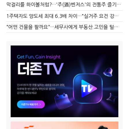
막걸리를 하이볼처럼?…'주(酒)벤저스'의 전통주 즐기는 법
1주택자도 양도세 최대 6.3배 차이…"실거주 요건 강화하자"
"어떤 건물을 팔까요"…세무사에게 부동산 고민을 털어놓는 이유