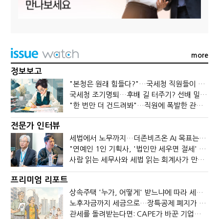
more
정보보고
"본청은 원래 힘들다?"…국세청 직원들이 떠나는 이유
국세청 조기명퇴…후배 길 터주기? 선배 밀어내기?
"한 번만 더 건드려봐"…직원에 폭발한 관세청장, 왜?
전문가 인터뷰
세법에서 노무까지…더존비즈온 AI 목표는 '전문가의 시간'
"연예인 1인 기획사, '법인만 세우면 절세' 시대 끝났다"
사람 읽는 세무사와 세법 읽는 회계사가 만나면?
프리미엄 리포트
상속주택 '누가, 어떻게' 받느냐에 따라 세금이 달라진다
노후자금까지 세금으로…장특공제 폐지가 부를 조세의 역설
관세를 돌려받는다면: CAPE가 바꾼 기업의 현금흐름