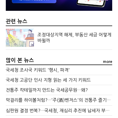
관련 뉴스
조정대상지역 해제, 부동산 세금 어떻게
바뀔까
많이 본 뉴스
more
국세청 조사국 키워드 '행시, 파격'
국세청 고공단 인사 지형 읽는 세 가지 키워드
전통주 칵테일까지 만드는 국세공무원…왜?
막걸리를 하이볼처럼?…'주(酒)벤저스'의 전통주 즐기는 법
심판원 결정 번복?…국세청, 재심리 추진에 납세자 부담 우려