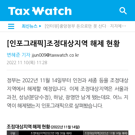
[인터뷰]중앙정부 돈으로만 못 산다…지자체도 '경영'의 시대
최신뉴스
▶
"정상 승계까지 막을까"…전문가가 본 가업상속공제 개편 우려
"3.3% 시대 끝...세무플랫폼 사업모델 흔들린다"
[인포그래픽]조정대상지역 해제 현황
내 지분만 봤다간 낭패…주식 양도세 추징 부른 '3가지 실수'
세무법인 HKL, 조사·재산세 전문가 임종수 세무사 영입
변혜준 기자
jjun009@taxwatch.co.kr
김밥엔 어떤 술 어울릴까?…국세청이 K-푸드 꺼낸 까닭
전자담배 통관, 이제 제품이 아니라 공급망을 본다
2022.11.10
(목)
11:28
미국 301조 新관세, 다음은 '공급과잉 관세'인가
[인터뷰]"어떤 건물을 팔까요"…세무사에게 부동산 고민을 털어놓는 이유
정부는 2022년 11월 14일부터 인천과 세종 등을 조정대상
"세무플랫폼 문제 해결될 것"…세무사회 진단, 왜
배달라이더 원천징수 세금 인하…환급 플랫폼 수익성 악화될까
지역에서 해제할 예정입니다. 이제 조정대상지역은 서울과
상속·증여세 조사, 이제 코인거래소까지 샅샅이 본다
과천, 성남(분당·수정), 하남, 광명만 남게 됐는데요. 어느 지
고액자산가 더 옥죈다…해외신탁 미신고 제보에 포상금
반도체·AI로봇 국내 생산땐 세금 깎아준다
역이 해제됐는지 인포그래픽으로 살펴봤습니다.
"오래 보유보다 오래 살아야"…1주택 세금 '실거주' 중심으로
"10년 넘게 7급은 문제"...인사로 답한 임광현 국세청장
[2026 세제개편]"상속 닥치면 늦다"…가업승계 성패, 시간에 달렸다
[2026 세제개편]종부세는 집값, 가업상속은 기술…납세자가 꼭 볼 5가지
[2026 세제개편]10년 실거주도 불안…1주택자 세 부담 어떻게 달라질까