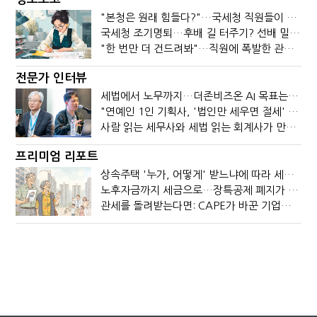
"본청은 원래 힘들다?"…국세청 직원들이 떠나는 이유
국세청 조기명퇴…후배 길 터주기? 선배 밀어내기?
"한 번만 더 건드려봐"…직원에 폭발한 관세청장, 왜?
전문가 인터뷰
세법에서 노무까지…더존비즈온 AI 목표는 '전문가의 시간'
"연예인 1인 기획사, '법인만 세우면 절세' 시대 끝났다"
사람 읽는 세무사와 세법 읽는 회계사가 만나면?
프리미엄 리포트
상속주택 '누가, 어떻게' 받느냐에 따라 세금이 달라진다
노후자금까지 세금으로…장특공제 폐지가 부를 조세의 역설
관세를 돌려받는다면: CAPE가 바꾼 기업의 현금흐름