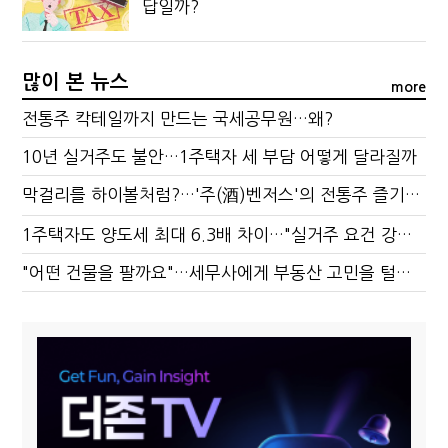
답일까?
많이 본 뉴스
more
전통주 칵테일까지 만드는 국세공무원…왜?
10년 실거주도 불안…1주택자 세 부담 어떻게 달라질까
막걸리를 하이볼처럼?…'주(酒)벤저스'의 전통주 즐기는 법
1주택자도 양도세 최대 6.3배 차이…"실거주 요건 강화하자"
"어떤 건물을 팔까요"…세무사에게 부동산 고민을 털어놓는 이유