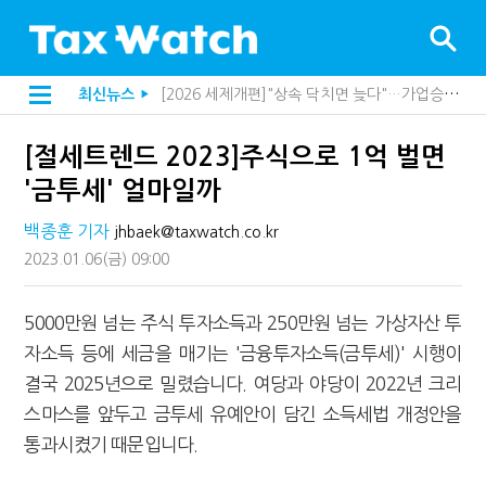
[2026 세제개편]종부세는 집값, 가업상속은 기술…납세자가 꼭 볼 5가지
최신뉴스
▶
해외 안 갔는데 긁힌 신용카드…관세청이 몇분 만에 찾아낸 비결은?
[2026 세제개편]10년 실거주도 불안…1주택자 세 부담 어떻게 달라질까
[절세트렌드 2023]주식으로 1억 벌면
전자담배 통관, 이제 제품이 아니라 공급망을 본다
[인터뷰]중앙정부 돈으로만 못 산다…지자체도 '경영'의 시대
'금투세' 얼마일까
"10년 넘게 7급은 문제"...인사로 답한 임광현 국세청장
지방재정공제회, 재정분석 수행기관 첫 선정…243개 지방정부 분석
백종훈 기자
jhbaek@taxwatch.co.kr
"정상 승계까지 막을까"…전문가가 본 가업상속공제 개편 우려
2023.01.06
(금)
09:00
"3.3% 시대 끝...세무플랫폼 사업모델 흔들린다"
내 지분만 봤다간 낭패…주식 양도세 추징 부른 '3가지 실수'
세무법인 HKL, 조사·재산세 전문가 임종수 세무사 영입
5000만원 넘는 주식 투자소득과 250만원 넘는 가상자산 투
김밥엔 어떤 술 어울릴까?…국세청이 K-푸드 꺼낸 까닭
자소득 등에 세금을 매기는 '금융투자소득(금투세)' 시행이
"세무플랫폼 문제 해결될 것"…세무사회 진단, 왜
배달라이더 원천징수 세금 인하…환급 플랫폼 수익성 악화될까
결국 2025년으로 밀렸습니다. 여당과 야당이 2022년 크리
상속·증여세 조사, 이제 코인거래소까지 샅샅이 본다
스마스를 앞두고 금투세 유예안이 담긴 소득세법 개정안을
고액자산가 더 옥죈다…해외신탁 미신고 제보에 포상금
반도체·AI로봇 국내 생산땐 세금 깎아준다
통과시켰기 때문입니다.
"오래 보유보다 오래 살아야"…1주택 세금 '실거주' 중심으로
강남이 좋다는 건 옛말…강서세무서장이 더 낫다?