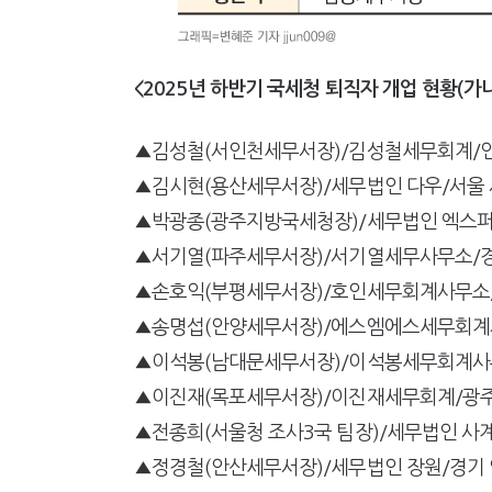
<2025년 하반기 국세청 퇴직자 개업 현황(가나
▲김성철(서인천세무서장)/김성철세무회계/
▲김시현(용산세무서장)/세무법인 다우/서울
▲박광종(광주지방국세청장)/세무법인 엑스퍼
▲서기열(파주세무서장)/서기열세무사무소/
▲손호익(부평세무서장)/호인세무회계사무소
▲송명섭(안양세무서장)/에스엠에스세무회계
▲이석봉(남대문세무서장)/이석봉세무회계사
▲이진재(목포세무서장)/이진재세무회계/광주
▲전종희(서울청 조사3국 팀장)/세무법인 사
▲정경철(안산세무서장)/세무법인 장원/경기