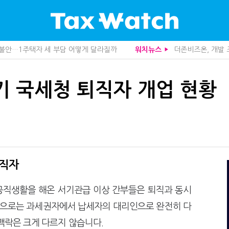
도 불안…1주택자 세 부담 어떻게 달라질까
더존비즈온, 개발 
워치뉴스
▶
니라 공급망을 본다
중앙정부 돈으로만 
산다…지자체도 '경영'의 시대
영세 전통주 업체
사로 답한 임광현 국세청장
미국 301조 新관
반기 국세청 퇴직자 개업 현황
관 첫 선정…243개 지방정부 분석
전자담배 통관, 이
가 본 가업상속공제 개편 우려
1주택자도 양도세 
사업모델 흔들린다"
"어떤 건물을 팔
세 추징 부른 '3가지 실수'
10년 실거주도 불
문가 임종수 세무사 영입
함께 찾은 체납자 
청이 K-푸드 꺼낸 까닭
상속·증여세 조사,
무사회 진단, 왜
수상한 업체 1분 만
…환급 플랫폼 수익성 악화될까
기업 AI 준비 수준
퇴직자
래소까지 샅샅이 본다
집 한 채 팔고 2
 미신고 제보에 포상금
개정 세무사법 단속
 공직생활을 해온 서기관급 이상 간부들은 퇴직과 동시
 깎아준다
배달라이더 원천징
주택 세금 '실거주' 중심으로
반도체·AI로봇 국
적으로는 과세권자에서 납세자의 대리인으로 완전히 다
서장이 더 낫다?
심판원 결정 번복?
맥락은 크게 다르지 않습니다.
 늦다"…가업승계 성패, 시간에 달렸다
전통주 칵테일까지