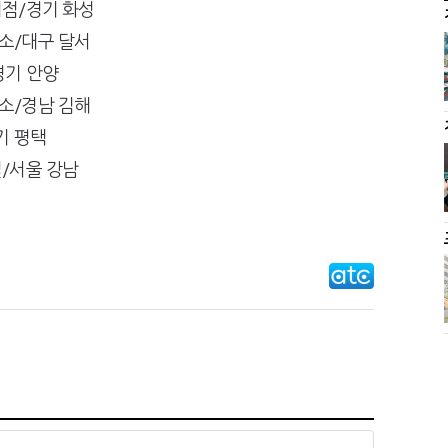
점/경기 화성
소/대구 달서
경기 안양
소/경남 김해
기 평택
/서울 강남