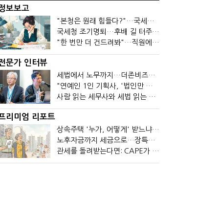
정보보고
"본청은 원래 힘들다?"…국세청 직원들이 떠나는 이유
국세청 조기명퇴…후배 길 터주기? 선배 밀어내기?
"한 번만 더 건드려봐"…직원에 폭발한 관세청장, 왜?
전문가 인터뷰
세법에서 노무까지…더존비즈온 AI 목표는 '전문가의 시간'
"연예인 1인 기획사, '법인만 세우면 절세' 시대 끝났다"
사람 읽는 세무사와 세법 읽는 회계사가 만나면?
프리미엄 리포트
상속주택 '누가, 어떻게' 받느냐에 따라 세금이 달라진다
노후자금까지 세금으로…장특공제 폐지가 부를 조세의 역설
관세를 돌려받는다면: CAPE가 바꾼 기업의 현금흐름