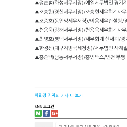
▲정순범(화성세무서장)/예일세무법인 경기지
▲조승현(경산세무서장)/조승현세무회계사무
▲조종호(동안양세무서장)/이음세무컨설팅/
▲천용욱(김해세무서장)/천용욱세무회계사무
▲최영호(평택세무서장)/세무회계 신세계/경
▲한경선(대구지방국세청장)/세무법인 사계절
▲홍순택(남동세무서장)/홍인택스/인천 부평
이희정 기자
의 기사 더 보기
SNS 로그인