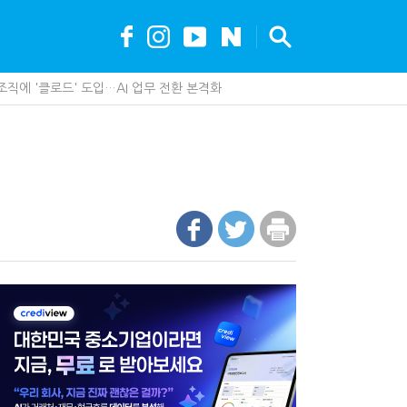
조직에 '클로드' 도입…AI 업무 전환 본격화
못 산다…지자체도 '경영'의 시대
가 백화점에 입점…비결은 국세청?
세, 다음은 '공급과잉 관세'인가
제 제품이 아니라 공급망을 본다
최대 6.3배 차이…"실거주 요건 강화하자"
까요"…세무사에게 부동산 고민을 털어놓는 이유
안…1주택자 세 부담 어떻게 달라질까
현금 1억…국세청·관세청 누가 가져갈까
 이제 코인거래소까지 샅샅이 본다
에 '콕' 집는 세관 직원 정체는?
 진단한다…더존비즈온 'ARIX 모델' 고도화
00억 공제…임광현 "무한정 혜택, 공정한가"
 효과…'올○스' 운영법인 폐업
수 세금 인하…환급 플랫폼 수익성 악화될까
내 생산땐 세금 깎아준다
…국세청, 재심리 추진에 납세자 부담 우려
 만드는 국세공무원…왜?