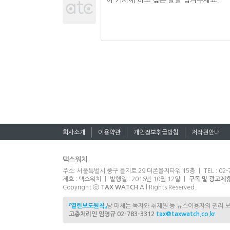
회사소개
이용약관
개인정보취급방침
저작권안내
택스워치
주소: 서울특별시 중구 을지로 29 더존을지타워 15층 ㅣ TEL : 02-7
제호 : 택스워치 ㅣ 발행일 : 2016년 10월 12일 ㅣ
구독 및 광고제
Copyright ⓒ
TAX WATCH
All Rights Reserved.
『열린보도원칙』
당 매체는 독자와 취재원 등 뉴스이용자의 권리 
고충처리인 임명규 02-783-3312
tax@taxwatch.co.kr