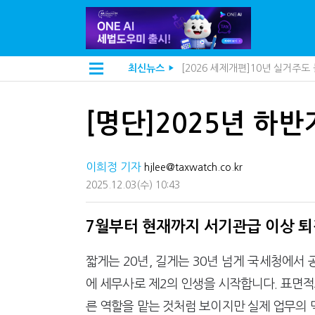
[2026 세제개편]10년 실거주
최신뉴스
▶
전자담배 통관, 이제 제품이 아
[인터뷰]중앙정부 돈으로만 못 
"10년 넘게 7급은 문제"...인
[명단]2025년 하
지방재정공제회, 재정분석 수행기
"정상 승계까지 막을까"…전문가
"3.3% 시대 끝...세무플랫폼 
이희정 기자
내 지분만 봤다간 낭패…주식 양도
hjlee@taxwatch.co.kr
세무법인 HKL, 조사·재산세 전
2025.12.03
(수)
10:43
김밥엔 어떤 술 어울릴까?…국세
"세무플랫폼 문제 해결될 것"…세
배달라이더 원천징수 세금 인하
7월부터 현재까지 서기관급 이상 
상속·증여세 조사, 이제 코인거
고액자산가 더 옥죈다…해외신탁
짧게는 20년, 길게는 30년 넘게 국세청에서
반도체·AI로봇 국내 생산땐 세금
"오래 보유보다 오래 살아야"…1
에 세무사로 제2의 인생을 시작합니다. 표면
강남이 좋다는 건 옛말…강서세무
른 역할을 맡는 것처럼 보이지만 실제 업무의 
[2026 세제개편]"상속 닥치면