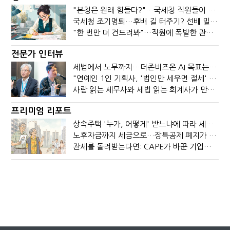
"본청은 원래 힘들다?"…국세청 직원들이 떠나는 이유
국세청 조기명퇴…후배 길 터주기? 선배 밀어내기?
"한 번만 더 건드려봐"…직원에 폭발한 관세청장, 왜?
전문가 인터뷰
세법에서 노무까지…더존비즈온 AI 목표는 '전문가의 시간'
"연예인 1인 기획사, '법인만 세우면 절세' 시대 끝났다"
사람 읽는 세무사와 세법 읽는 회계사가 만나면?
프리미엄 리포트
상속주택 '누가, 어떻게' 받느냐에 따라 세금이 달라진다
노후자금까지 세금으로…장특공제 폐지가 부를 조세의 역설
관세를 돌려받는다면: CAPE가 바꾼 기업의 현금흐름