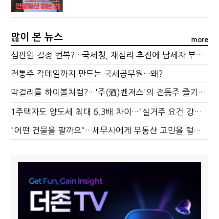
많이 본 뉴스
more
심판원 결정 번복?…국세청, 재심리 추진에 납세자 부담 우려
전통주 칵테일까지 만드는 국세공무원…왜?
막걸리를 하이볼처럼?…'주(酒)벤저스'의 전통주 즐기는 법
1주택자도 양도세 최대 6.3배 차이…"실거주 요건 강화하자"
"어떤 건물을 팔까요"…세무사에게 부동산 고민을 털어놓는 이유