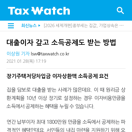
[2026 세제개편]종부세는 집값, 가업상속은 기술…납세자가 꼭 볼 5가지
최신뉴스
▶
해외 안 갔는데 긁힌 신용카드…관세청이 몇분 만에 찾아낸 비결은?
[2026 세제개편]10년 실거주도 불안…1주택자 세 부담 어떻게 달라질까
대출이자 갚고 소득공제도 받는 방법
전자담배 통관, 이제 제품이 아니라 공급망을 본다
[인터뷰]중앙정부 돈으로만 못 산다…지자체도 '경영'의 시대
이상원 기자
lsw@taxwatch.co.kr
"10년 넘게 7급은 문제"...인사로 답한 임광현 국세청장
지방재정공제회, 재정분석 수행기관 첫 선정…243개 지방정부 분석
2021.01.28
(목)
17:19
"정상 승계까지 막을까"…전문가가 본 가업상속공제 개편 우려
"3.3% 시대 끝...세무플랫폼 사업모델 흔들린다"
장기주택저당차입금 이자상환액 소득공제 요건
내 지분만 봤다간 낭패…주식 양도세 추징 부른 '3가지 실수'
세무법인 HKL, 조사·재산세 전문가 임종수 세무사 영입
집을 담보로 대출을 받는 사례가 많은데요. 이 때 원리금 상
김밥엔 어떤 술 어울릴까?…국세청이 K-푸드 꺼낸 까닭
"세무플랫폼 문제 해결될 것"…세무사회 진단, 왜
환계획을 10년 이상 장기로 설정하는 경우 이자비용만큼을
배달라이더 원천징수 세금 인하…환급 플랫폼 수익성 악화될까
소득에서 공제하는 혜택을 누릴 수 있습니다.
상속·증여세 조사, 이제 코인거래소까지 샅샅이 본다
고액자산가 더 옥죈다…해외신탁 미신고 제보에 포상금
반도체·AI로봇 국내 생산땐 세금 깎아준다
연간 납부이자 최대 1800만원 만큼을 소득에서 공제하는 파
"오래 보유보다 오래 살아야"…1주택 세금 '실거주' 중심으로
격적인 혜택인데요. 서민들의 내집 마련을 지원하기 위해 오
강남이 좋다는 건 옛말…강서세무서장이 더 낫다?