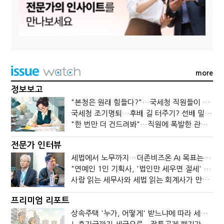
more
정보보고
"본청은 원래 힘들다?"…국세청 직원들이 떠나는 이유
국세청 조기명퇴…후배 길 터주기? 선배 밀어내기?
"한 번만 더 건드려봐"…직원에 폭발한 관세청장, 왜?
전문가 인터뷰
세법에서 노무까지…더존비즈온 AI 목표는 '전문가의 시간'
"연예인 1인 기획사, '법인만 세우면 절세' 시대 끝났다"
사람 읽는 세무사와 세법 읽는 회계사가 만나면?
프리미엄 리포트
상속주택 '누가, 어떻게' 받느냐에 따라 세금이 달라진다