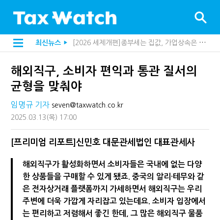
[2026 세제개편]종부세는 집값, 가업상속은 기술…납세자가 꼭 볼 5가지
최신뉴스
▶
해외 안 갔는데 긁힌 신용카드…관세청이 몇분 만에 찾아낸 비결은?
[2026 세제개편]10년 실거주도 불안…1주택자 세 부담 어떻게 달라질까
해외직구, 소비자 편익과 통관 질서의
전자담배 통관, 이제 제품이 아니라 공급망을 본다
[인터뷰]중앙정부 돈으로만 못 산다…지자체도 '경영'의 시대
균형을 맞춰야
"10년 넘게 7급은 문제"...인사로 답한 임광현 국세청장
지방재정공제회, 재정분석 수행기관 첫 선정…243개 지방정부 분석
임명규 기자
seven@taxwatch.co.kr
"정상 승계까지 막을까"…전문가가 본 가업상속공제 개편 우려
2025.03.13
(목)
17:00
"3.3% 시대 끝...세무플랫폼 사업모델 흔들린다"
내 지분만 봤다간 낭패…주식 양도세 추징 부른 '3가지 실수'
세무법인 HKL, 조사·재산세 전문가 임종수 세무사 영입
[프리미엄 리포트]신민호 대문관세법인 대표관세사
김밥엔 어떤 술 어울릴까?…국세청이 K-푸드 꺼낸 까닭
"세무플랫폼 문제 해결될 것"…세무사회 진단, 왜
해외직구가 활성화하면서 소비자들은 국내에 없는 다양
배달라이더 원천징수 세금 인하…환급 플랫폼 수익성 악화될까
한 상품들을 구매할 수 있게 됐죠. 중국의 알리·테무와 같
상속·증여세 조사, 이제 코인거래소까지 샅샅이 본다
은 전자상거래 플랫폼까지 가세하면서 해외직구는 우리
고액자산가 더 옥죈다…해외신탁 미신고 제보에 포상금
반도체·AI로봇 국내 생산땐 세금 깎아준다
주변에 더욱 가깝게 자리잡고 있는데요. 소비자 입장에서
"오래 보유보다 오래 살아야"…1주택 세금 '실거주' 중심으로
는 편리하고 저렴해서 좋긴 한데, 그 많은 해외직구 물품
강남이 좋다는 건 옛말…강서세무서장이 더 낫다?