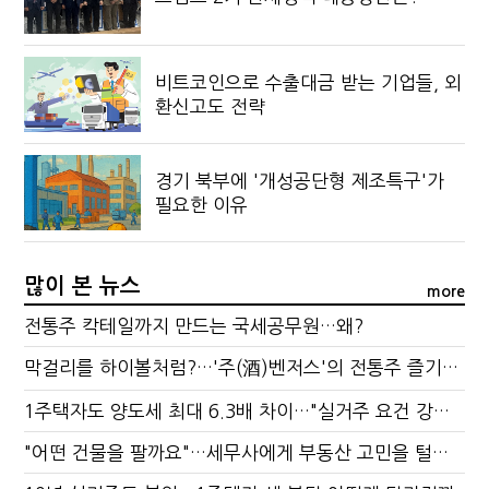
비트코인으로 수출대금 받는 기업들, 외
환신고도 전략
경기 북부에 '개성공단형 제조특구'가
필요한 이유
많이 본 뉴스
more
전통주 칵테일까지 만드는 국세공무원…왜?
막걸리를 하이볼처럼?…'주(酒)벤저스'의 전통주 즐기는 법
1주택자도 양도세 최대 6.3배 차이…"실거주 요건 강화하자"
"어떤 건물을 팔까요"…세무사에게 부동산 고민을 털어놓는 이유