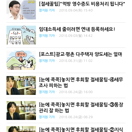
[절세꿀팁]"먹방 영수증도 비용처리 됩니다"
정지원 기자
·
2018.09.04(화)
15:40
임대소득세 줄이려면 연내 등록하세요!
정지원 기자
·
2018.09.03(월)
14:42
[포스트]광교·평촌 다주택자 양도세는 얼마
정지원 기자
·
2018.08.31(금)
11:02
[눈에 콕콕]놓치면 후회할 절세꿀팁-④세무
조사 피하는 법
정지원 기자
·
2018.08.24(금)
16:00
[눈에 콕콕]놓치면 후회할 절세꿀팁-③통장
관리 잘 하는 법
정지원 기자
·
2018.08.24(금)
08:29
[눈에 콕콕]놓치면 후회할 절세꿀팁-②지식