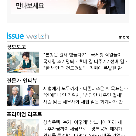
more
정보보고
"본청은 원래 힘들다?"…국세청 직원들이 떠나는 이유
국세청 조기명퇴…후배 길 터주기? 선배 밀어내기?
"한 번만 더 건드려봐"…직원에 폭발한 관세청장, 왜?
전문가 인터뷰
세법에서 노무까지…더존비즈온 AI 목표는 '전문가의 시간'
"연예인 1인 기획사, '법인만 세우면 절세' 시대 끝났다"
사람 읽는 세무사와 세법 읽는 회계사가 만나면?
프리미엄 리포트
상속주택 '누가, 어떻게' 받느냐에 따라 세금이 달라진다
노후자금까지 세금으로…장특공제 폐지가 부를 조세의 역설
관세를 돌려받는다면: CAPE가 바꾼 기업의 현금흐름