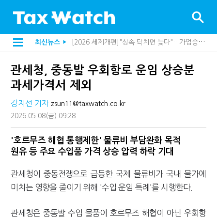
[2026 세제개편]"상속 닥치면 늦다"…가업승계 성패, 시간에 달렸다
최신뉴스
▶
[2026 세제개편]종부세는 집값, 가업상속은 기술…납세자가 꼭 볼 5가지
해외 안 갔는데 긁힌 신용카드…관세청이 몇분 만에 찾아낸 비결은?
관세청, 중동발 우회항로 운임 상승분
[2026 세제개편]10년 실거주도 불안…1주택자 세 부담 어떻게 달라질까
전자담배 통관, 이제 제품이 아니라 공급망을 본다
과세가격서 제외
[인터뷰]중앙정부 돈으로만 못 산다…지자체도 '경영'의 시대
"10년 넘게 7급은 문제"...인사로 답한 임광현 국세청장
강지선 기자
zsun11@taxwatch.co.kr
지방재정공제회, 재정분석 수행기관 첫 선정…243개 지방정부 분석
2026.05.08
(금)
09:28
"정상 승계까지 막을까"…전문가가 본 가업상속공제 개편 우려
"3.3% 시대 끝...세무플랫폼 사업모델 흔들린다"
내 지분만 봤다간 낭패…주식 양도세 추징 부른 '3가지 실수'
'호르무즈 해협 통행제한' 물류비 부담완화 목적
세무법인 HKL, 조사·재산세 전문가 임종수 세무사 영입
원유 등 주요 수입품 가격 상승 압력 하락 기대
김밥엔 어떤 술 어울릴까?…국세청이 K-푸드 꺼낸 까닭
"세무플랫폼 문제 해결될 것"…세무사회 진단, 왜
관세청이 중동전쟁으로 급등한 국제 물류비가 국내 물가에
배달라이더 원천징수 세금 인하…환급 플랫폼 수익성 악화될까
미치는 영향을 줄이기 위해 '수입 운임 특례'를 시행한다.
상속·증여세 조사, 이제 코인거래소까지 샅샅이 본다
고액자산가 더 옥죈다…해외신탁 미신고 제보에 포상금
반도체·AI로봇 국내 생산땐 세금 깎아준다
관세청은 중동발 수입 물품이 호르무즈 해협이 아닌 우회항
"오래 보유보다 오래 살아야"…1주택 세금 '실거주' 중심으로