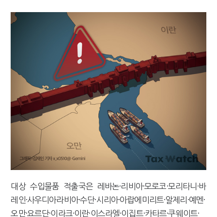
대상 수입물품 적출국은 레바논·리비아·모로코·모리타니·바
레인·사우디아라비아·수단·시리아·아랍에미리트·알제리·예멘·
오만·요르단·이라크·이란·이스라엘·이집트·카타르·쿠웨이트·