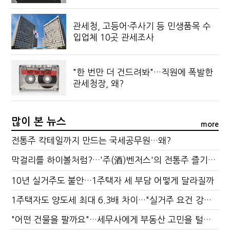
관세청, 고등어·주사기 등 민생품목 수
입업체 10곳 관세조사
"한 번만 더 건드려봐"…직원에 폭발한
관세청장, 왜?
많이 본 뉴스
more
전통주 칵테일까지 만드는 국세공무원…왜?
막걸리를 하이볼처럼?…'주(酒)벤저스'의 전통주 즐기는 법
10년 실거주도 불안…1주택자 세 부담 어떻게 달라질까
1주택자도 양도세 최대 6.3배 차이…"실거주 요건 강화하자"
"어떤 건물을 팔까요"…세무사에게 부동산 고민을 털어놓는 이유