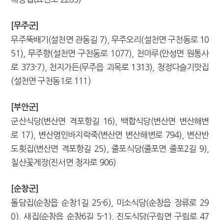
[무주군]
무주뚝배기(설천면 관동길 7), 무주오리(설천면 구천동로 10
51), 무주향(설천면 구천동로 1077), 천마루(안성면 원통사
로 373-7), 천지가든(무주읍 괴목로 1313), 청정다슬기맛집
(설천면 구천동1로 111)
[부안군]
군산식당(변산면 격포항길 16), 백합식당(변산면 변산해변
로 17), 변산명인바지락죽(변산면 변산해변로 794), 변산반
도횟집(변산면 격포항길 25), 줄포식당(줄포면 줄포2길 9),
칠산꽃게장(진서면 청자로 906)
[순창군]
돌담집(순창읍 순창1길 25-6), 미소식당(순창읍 장류로 29
0), 새집(순창읍 순창6길 5-1), 진도식당(구림면 구림로 47