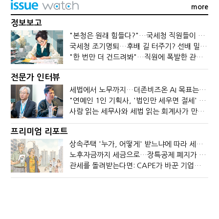
more
정보보고
"본청은 원래 힘들다?"…국세청 직원들이 떠나는 이유
국세청 조기명퇴…후배 길 터주기? 선배 밀어내기?
"한 번만 더 건드려봐"…직원에 폭발한 관세청장, 왜?
전문가 인터뷰
세법에서 노무까지…더존비즈온 AI 목표는 '전문가의 시간'
"연예인 1인 기획사, '법인만 세우면 절세' 시대 끝났다"
사람 읽는 세무사와 세법 읽는 회계사가 만나면?
프리미엄 리포트
상속주택 '누가, 어떻게' 받느냐에 따라 세금이 달라진다
노후자금까지 세금으로…장특공제 폐지가 부를 조세의 역설
관세를 돌려받는다면: CAPE가 바꾼 기업의 현금흐름