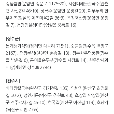
강남쌈밥(운암면 강운로 1175-20), 사선대해물칼국수(관촌
면 사선2길 46-10), 상록수(운암면 운정길 29), 여무누리 한
우치즈(임실읍 치즈마을2길 36-3), 옥정호산장(운암면 운정
길 7), 청정임실성미당(임실읍 중동로 16)
[장수군]
논개생가식당(장계면 대곡리 715-1), 숯불담(장수읍 백장로
2167), 영광분식(천천면 춘송길 13), 장수한우명품관(장수
읍 방촌길 6), 콩마을순두부(장수읍 시장로 14), 한우랑사과
식당(계남면 장수로 2794)
[전주시]
베테랑칼국수(완산구 경기전길 135), 양반가(완산구 최명희
길 30-2), 정인가든(덕진구 추천로 43), 초장집 막장집(완산
구 전주객사2길 45-10), 한국집(완산구 어진길 119), 호남각
(덕진구 시천로 65)