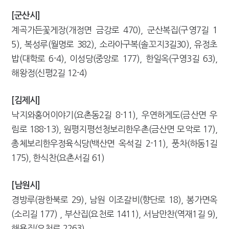
[군산시]
계곡가든꽃게장(개정면 금강로 470), 군산복집(구영7길 1
5), 복성루(월명로 382), 소라아구복(솔꼬지3길30), 유정초
밥(대학로 6-4), 이성당(중앙로 177), 한일옥(구영3길 63),
해왕정(신평2길 12-4)
[김제시]
낙지와홍어이야기(요촌동2길 8-11), 우연하게도(금산면 우
림로 188-13), 원평지평선청보리한우촌(금산면 모악로 17),
총체보리한우정육식당(백산면 옥석길 2-11), 풍차(하동1길
175), 한식찬(요촌서길 61)
[남원시]
경방루(광한북로 29), 남원 이조갈비(향단로 18), 봉가면옥
(소리길 177) , 부산집(요천로 1411), 서남만찬(역재1길 9),
해용집(요천로 2263)