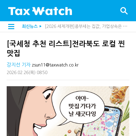
[2026 세제개편]종부세는 집값, 가업상속은 기술…납세자가 꼭 볼 5가지
최신뉴스
▶
[2026 세제개편]10년 실거주도 불안…1주택자 세 부담 어떻게 달라질까
해외 안 갔는데 긁힌 신용카드…관세청이 몇분 만에 찾아낸 비결은?
[국세청 추천 리스트]전라북도 로컬 찐
전자담배 통관, 이제 제품이 아니라 공급망을 본다
[인터뷰]중앙정부 돈으로만 못 산다…지자체도 '경영'의 시대
맛집
"10년 넘게 7급은 문제"...인사로 답한 임광현 국세청장
지방재정공제회, 재정분석 수행기관 첫 선정…243개 지방정부 분석
강지선 기자
zsun11@taxwatch.co.kr
"정상 승계까지 막을까"…전문가가 본 가업상속공제 개편 우려
2026.02.26
(목)
08:50
"3.3% 시대 끝...세무플랫폼 사업모델 흔들린다"
내 지분만 봤다간 낭패…주식 양도세 추징 부른 '3가지 실수'
세무법인 HKL, 조사·재산세 전문가 임종수 세무사 영입
김밥엔 어떤 술 어울릴까?…국세청이 K-푸드 꺼낸 까닭
"세무플랫폼 문제 해결될 것"…세무사회 진단, 왜
배달라이더 원천징수 세금 인하…환급 플랫폼 수익성 악화될까
상속·증여세 조사, 이제 코인거래소까지 샅샅이 본다
고액자산가 더 옥죈다…해외신탁 미신고 제보에 포상금
반도체·AI로봇 국내 생산땐 세금 깎아준다
"오래 보유보다 오래 살아야"…1주택 세금 '실거주' 중심으로
강남이 좋다는 건 옛말…강서세무서장이 더 낫다?