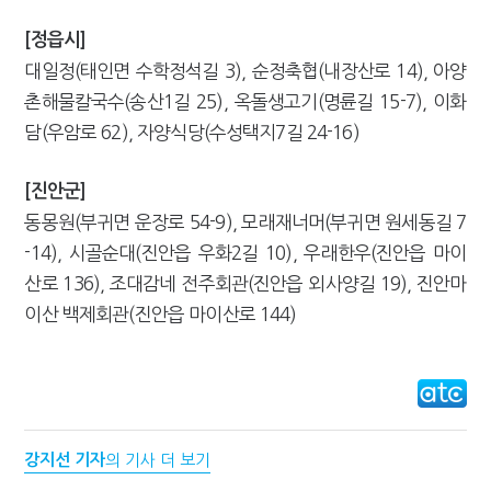
[정읍시]
대일정(태인면 수학정석길 3), 순정축협(내장산로 14), 아양
촌해물칼국수(송산1길 25), 옥돌생고기(명륜길 15-7), 이화
담(우암로 62), 자양식당(수성택지7길 24-16)
[진안군]
동몽원(부귀면 운장로 54-9), 모래재너머(부귀면 원세동길 7
-14), 시골순대(진안읍 우화2길 10), 우래한우(진안읍 마이
산로 136), 조대감네 전주회관(진안읍 외사양길 19), 진안마
이산 백제회관(진안읍 마이산로 144)
강지선 기자
의 기사 더 보기