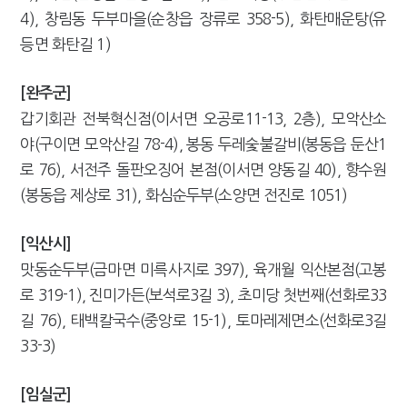
4), 창림동 두부마을(순창읍 장류로 358-5), 화탄매운탕(유
등면 화탄길 1)
[완주군]
갑기회관 전북혁신점(이서면 오공로11-13, 2층), 모악산소
야(구이면 모악산길 78-4), 봉동 두레숯불갈비(봉동읍 둔산1
로 76), 서전주 돌판오징어 본점(이서면 양동길 40), 향수원
(봉동읍 제상로 31), 화심순두부(소양면 전진로 1051)
[익산시]
맛동순두부(금마면 미륵사지로 397), 육개월 익산본점(고봉
로 319-1), 진미가든(보석로3길 3), 초미당 첫번째(선화로33
길 76), 태백칼국수(중앙로 15-1), 토마레제면소(선화로3길
33-3)
[임실군]