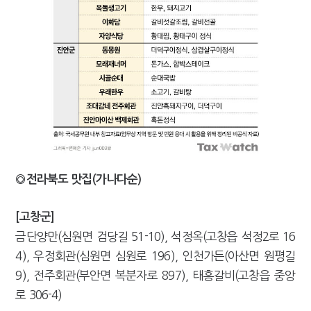
◎전라북도 맛집(가나다순)
[고창군]
금단양만(심원면 검당길 51-10), 석정옥(고창읍 석정2로 16
4), 우정회관(심원면 심원로 196), 인천가든(아산면 원평길
9), 전주회관(부안면 복분자로 897), 태흥갈비(고창읍 중앙
로 306-4)