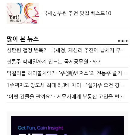
국세공무원 추천 맛집 베스트10
많이 본 뉴스
more
심판원 결정 번복?…국세청, 재심리 추진에 납세자 부담 우려
전통주 칵테일까지 만드는 국세공무원…왜?
막걸리를 하이볼처럼?…'주(酒)벤저스'의 전통주 즐기는 법
1주택자도 양도세 최대 6.3배 차이…"실거주 요건 강화하자"
"어떤 건물을 팔까요"…세무사에게 부동산 고민을 털어놓는 이유