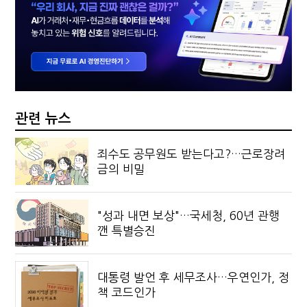
관련 뉴스
죄수도 공무원도 받는다고?…근로장려
금의 비밀
"성과 내면 보상"…국세청, 60년 관행
깬 특별승진
대통령 발언 후 세무조사…우연인가, 정
책 코드인가