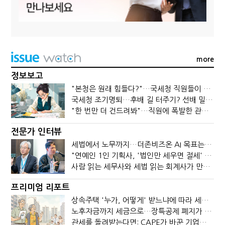
more
정보보고
"본청은 원래 힘들다?"…국세청 직원들이 떠나는 이유
국세청 조기명퇴…후배 길 터주기? 선배 밀어내기?
"한 번만 더 건드려봐"…직원에 폭발한 관세청장, 왜?
전문가 인터뷰
세법에서 노무까지…더존비즈온 AI 목표는 '전문가의 시간'
"연예인 1인 기획사, '법인만 세우면 절세' 시대 끝났다"
사람 읽는 세무사와 세법 읽는 회계사가 만나면?
프리미엄 리포트
상속주택 '누가, 어떻게' 받느냐에 따라 세금이 달라진다
노후자금까지 세금으로…장특공제 폐지가 부를 조세의 역설
관세를 돌려받는다면: CAPE가 바꾼 기업의 현금흐름