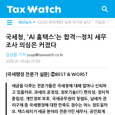
[2026 세제개편]"상속 닥치면 늦다"…가업승계 성패, 시간에 달렸다
최신뉴스
▶
[2026 세제개편]종부세는 집값, 가업상속은 기술…납세자가 꼭 볼 5가지
[2026 세제개편]10년 실거주도 불안…1주택자 세 부담 어떻게 달라질까
국세청, 'AI 홈택스'는 합격…정치 세무
전자담배 통관, 이제 제품이 아니라 공급망을 본다
강남이 좋다는 건 옛말…강서세무서장이 더 낫다?
조사 의심은 커졌다
해외 안 갔는데 긁힌 신용카드…관세청이 몇분 만에 찾아낸 비결은?
"정상 승계까지 막을까"…전문가가 본 가업상속공제 개편 우려
강상엽 기자
youp@taxwatch.co.kr
"3.3% 시대 끝...세무플랫폼 사업모델 흔들린다"
2026.01.16
(금)
07:00
지방재정공제회, 재정분석 수행기관 첫 선정…243개 지방정부 분석
내 지분만 봤다간 낭패…주식 양도세 추징 부른 '3가지 실수'
세무법인 HKL, 조사·재산세 전문가 임종수 세무사 영입
[국세행정 전문가 설문] ②BEST & WORST
김밥엔 어떤 술 어울릴까?…국세청이 K-푸드 꺼낸 까닭
"세무플랫폼 문제 해결될 것"…세무사회 진단, 왜
세금을 다루는 전문가들은 국세청에 대해 얼마나 신뢰하
배달라이더 원천징수 세금 인하…환급 플랫폼 수익성 악화될까
고 있을까요. 과세의 공정성, 정보기술(IT) 편의성, 정치적
상속·증여세 조사, 이제 코인거래소까지 샅샅이 본다
중립성, 개인정보 보호, 국세공무원의 청렴도, 납세자 권
고액자산가 더 옥죈다…해외신탁 미신고 제보에 포상금
반도체·AI로봇 국내 생산땐 세금 깎아준다
리구제 등 국세행정에 대한 만족도 점수는 어느 정도일까
"오래 보유보다 오래 살아야"…1주택 세금 '실거주' 중심으로
요. 택스워치가 세금 분야의 전문가인 세무사, 공인회계
호우 특별재난지역, 세금 납부기한 2년 연장