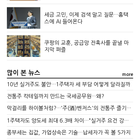
세금 고민, 이제 검색 말고 질문…홈택
스에 AI 들어온다
쿠팡의 교훈, 공급망 잔혹사를 끝낼 마
지막 퍼즐
많이 본 뉴스
more
10년 실거주도 불안…1주택자 세 부담 어떻게 달라질까
전통주 칵테일까지 만드는 국세공무원…왜?
막걸리를 하이볼처럼?…'주(酒)벤저스'의 전통주 즐기는 법
1주택자도 양도세 최대 6.3배 차이…"실거주 요건 강화하자"
종부세는 집값, 가업상속은 기술…납세자가 꼭 볼 5가지