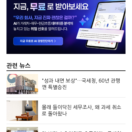
관련 뉴스
"성과 내면 보상"…국세청, 60년 관행
깬 특별승진
몰래 들이닥친 세무조사, 왜 과세 취소
로 돌아왔나