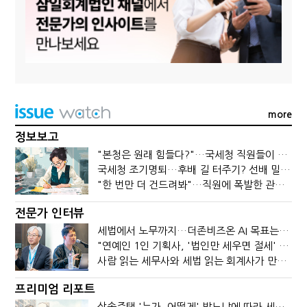
more
정보보고
"본청은 원래 힘들다?"…국세청 직원들이 떠나는 이유
국세청 조기명퇴…후배 길 터주기? 선배 밀어내기?
"한 번만 더 건드려봐"…직원에 폭발한 관세청장, 왜?
전문가 인터뷰
세법에서 노무까지…더존비즈온 AI 목표는 '전문가의 시간'
"연예인 1인 기획사, '법인만 세우면 절세' 시대 끝났다"
사람 읽는 세무사와 세법 읽는 회계사가 만나면?
프리미엄 리포트
상속주택 '누가, 어떻게' 받느냐에 따라 세금이 달라진다