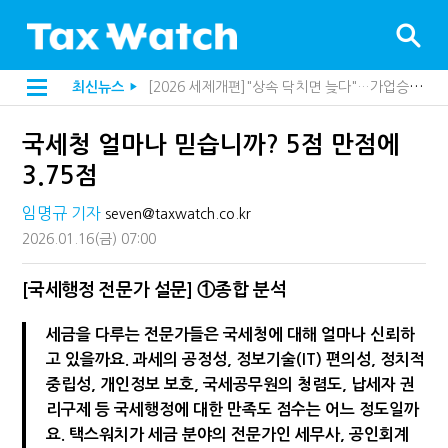
[2026 세제개편]"상속 닥치면 늦다"…가업승계 성패, 시간에 달렸다
최신뉴스
▶
[2026 세제개편]종부세는 집값, 가업상속은 기술…납세자가 꼭 볼 5가지
[2026 세제개편]10년 실거주도 불안…1주택자 세 부담 어떻게 달라질까
국세청 얼마나 믿습니까? 5점 만점에
전자담배 통관, 이제 제품이 아니라 공급망을 본다
강남이 좋다는 건 옛말…강서세무서장이 더 낫다?
3.75점
해외 안 갔는데 긁힌 신용카드…관세청이 몇분 만에 찾아낸 비결은?
"정상 승계까지 막을까"…전문가가 본 가업상속공제 개편 우려
임명규 기자
seven@taxwatch.co.kr
"3.3% 시대 끝...세무플랫폼 사업모델 흔들린다"
2026.01.16
(금)
07:00
지방재정공제회, 재정분석 수행기관 첫 선정…243개 지방정부 분석
내 지분만 봤다간 낭패…주식 양도세 추징 부른 '3가지 실수'
세무법인 HKL, 조사·재산세 전문가 임종수 세무사 영입
[국세행정 전문가 설문] ①종합 분석
김밥엔 어떤 술 어울릴까?…국세청이 K-푸드 꺼낸 까닭
"세무플랫폼 문제 해결될 것"…세무사회 진단, 왜
세금을 다루는 전문가들은 국세청에 대해 얼마나 신뢰하
배달라이더 원천징수 세금 인하…환급 플랫폼 수익성 악화될까
고 있을까요. 과세의 공정성, 정보기술(IT) 편의성, 정치적
상속·증여세 조사, 이제 코인거래소까지 샅샅이 본다
중립성, 개인정보 보호, 국세공무원의 청렴도, 납세자 권
고액자산가 더 옥죈다…해외신탁 미신고 제보에 포상금
반도체·AI로봇 국내 생산땐 세금 깎아준다
리구제 등 국세행정에 대한 만족도 점수는 어느 정도일까
"오래 보유보다 오래 살아야"…1주택 세금 '실거주' 중심으로
요. 택스워치가 세금 분야의 전문가인 세무사, 공인회계
호우 특별재난지역, 세금 납부기한 2년 연장