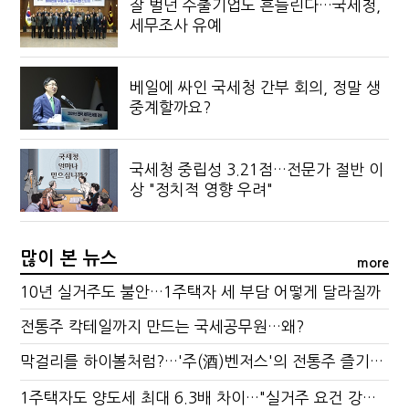
잘 벌던 수출기업도 흔들린다…국세청,
세무조사 유예
베일에 싸인 국세청 간부 회의, 정말 생
중계할까요?
국세청 중립성 3.21점…전문가 절반 이
상 "정치적 영향 우려"
많이 본 뉴스
more
10년 실거주도 불안…1주택자 세 부담 어떻게 달라질까
전통주 칵테일까지 만드는 국세공무원…왜?
막걸리를 하이볼처럼?…'주(酒)벤저스'의 전통주 즐기는 법
1주택자도 양도세 최대 6.3배 차이…"실거주 요건 강화하자"