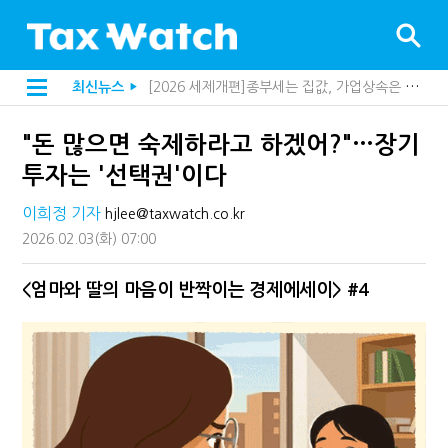
[2026 세제개편]종부세는 집값, 가업상속은 기술…납세자가 꼭 볼 5가지
최신뉴스
▶
해외 안 갔는데 긁힌 신용카드…관세청이 몇분 만에 찾아낸 비결은?
[2026 세제개편]10년 실거주도 불안…1주택자 세 부담 어떻게 달라질까
"돈 많으면 숙제하라고 하겠어?"…장기
전자담배 통관, 이제 제품이 아니라 공급망을 본다
[인터뷰]중앙정부 돈으로만 못 산다…지자체도 '경영'의 시대
투자는 '선택권'이다
"10년 넘게 7급은 문제"...인사로 답한 임광현 국세청장
지방재정공제회, 재정분석 수행기관 첫 선정…243개 지방정부 분석
이희정 기자
hjlee@taxwatch.co.kr
"정상 승계까지 막을까"…전문가가 본 가업상속공제 개편 우려
2026.02.03
(화)
07:00
"3.3% 시대 끝...세무플랫폼 사업모델 흔들린다"
내 지분만 봤다간 낭패…주식 양도세 추징 부른 '3가지 실수'
세무법인 HKL, 조사·재산세 전문가 임종수 세무사 영입
<엄마와 딸의 마음이 반짝이는 경제에세이> #4
김밥엔 어떤 술 어울릴까?…국세청이 K-푸드 꺼낸 까닭
"세무플랫폼 문제 해결될 것"…세무사회 진단, 왜
배달라이더 원천징수 세금 인하…환급 플랫폼 수익성 악화될까
상속·증여세 조사, 이제 코인거래소까지 샅샅이 본다
고액자산가 더 옥죈다…해외신탁 미신고 제보에 포상금
반도체·AI로봇 국내 생산땐 세금 깎아준다
"오래 보유보다 오래 살아야"…1주택 세금 '실거주' 중심으로
강남이 좋다는 건 옛말…강서세무서장이 더 낫다?