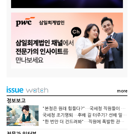
more
정보보고
"본청은 원래 힘들다?"…국세청 직원들이 떠나는 이유
국세청 조기명퇴…후배 길 터주기? 선배 밀어내기?
"한 번만 더 건드려봐"…직원에 폭발한 관세청장, 왜?