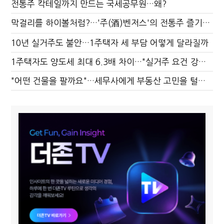
전통주 칵테일까지 만드는 국세공무원…왜?
막걸리를 하이볼처럼?…'주(酒)벤저스'의 전통주 즐기는 법
10년 실거주도 불안…1주택자 세 부담 어떻게 달라질까
1주택자도 양도세 최대 6.3배 차이…"실거주 요건 강화하자"
"어떤 건물을 팔까요"…세무사에게 부동산 고민을 털어놓는 이유