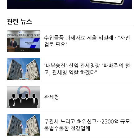
관련 뉴스
수입물품 과세자료 제출 뭐길래…"사전
검토 필요"
'내부승진' 신임 관세청장 "패배주의 털
고, 관세청 역할 하겠다"
관세청
무관세 노리고 허위신고…2300억 규모
불법수출한 철강업체