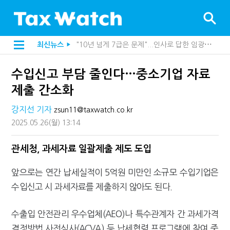
[2026 세제개편]"상속 닥치면 늦다"…가업승계 성패, 시간에 달렸다
최신뉴스
▶
[2026 세제개편]종부세는 집값, 가업상속은 기술…납세자가 꼭 볼 5가지
[2026 세제개편]10년 실거주도 불안…1주택자 세 부담 어떻게 달라질까
수입신고 부담 줄인다…중소기업 자료
전자담배 통관, 이제 제품이 아니라 공급망을 본다
강남이 좋다는 건 옛말…강서세무서장이 더 낫다?
제출 간소화
해외 안 갔는데 긁힌 신용카드…관세청이 몇분 만에 찾아낸 비결은?
"정상 승계까지 막을까"…전문가가 본 가업상속공제 개편 우려
강지선 기자
zsun11@taxwatch.co.kr
"3.3% 시대 끝...세무플랫폼 사업모델 흔들린다"
2025.05.26
(월)
13:14
지방재정공제회, 재정분석 수행기관 첫 선정…243개 지방정부 분석
내 지분만 봤다간 낭패…주식 양도세 추징 부른 '3가지 실수'
세무법인 HKL, 조사·재산세 전문가 임종수 세무사 영입
관세청, 과세자료 일괄제출 제도 도입
김밥엔 어떤 술 어울릴까?…국세청이 K-푸드 꺼낸 까닭
"세무플랫폼 문제 해결될 것"…세무사회 진단, 왜
앞으로는 연간 납세실적이 5억원 미만인 소규모 수입기업은
배달라이더 원천징수 세금 인하…환급 플랫폼 수익성 악화될까
수입신고 시 과세자료를 제출하지 않아도 된다.
상속·증여세 조사, 이제 코인거래소까지 샅샅이 본다
고액자산가 더 옥죈다…해외신탁 미신고 제보에 포상금
반도체·AI로봇 국내 생산땐 세금 깎아준다
수출입 안전관리 우수업체(AEO)나 특수관계자 간 과세가격
"오래 보유보다 오래 살아야"…1주택 세금 '실거주' 중심으로
결정방법 사전심사(ACVA) 등 납세협력 프로그램에 참여 중
호우 특별재난지역, 세금 납부기한 2년 연장