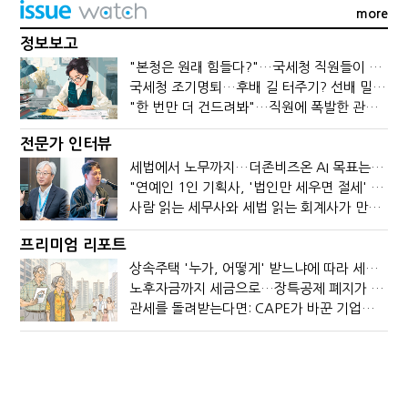
more
정보보고
"본청은 원래 힘들다?"…국세청 직원들이 떠나는 이유
국세청 조기명퇴…후배 길 터주기? 선배 밀어내기?
"한 번만 더 건드려봐"…직원에 폭발한 관세청장, 왜?
전문가 인터뷰
세법에서 노무까지…더존비즈온 AI 목표는 '전문가의 시간'
"연예인 1인 기획사, '법인만 세우면 절세' 시대 끝났다"
사람 읽는 세무사와 세법 읽는 회계사가 만나면?
프리미엄 리포트
상속주택 '누가, 어떻게' 받느냐에 따라 세금이 달라진다
노후자금까지 세금으로…장특공제 폐지가 부를 조세의 역설
관세를 돌려받는다면: CAPE가 바꾼 기업의 현금흐름