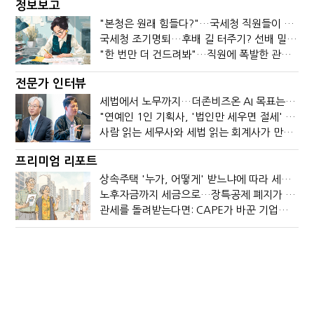
정보보고
"본청은 원래 힘들다?"…국세청 직원들이 떠나는 이유
국세청 조기명퇴…후배 길 터주기? 선배 밀어내기?
"한 번만 더 건드려봐"…직원에 폭발한 관세청장, 왜?
전문가 인터뷰
세법에서 노무까지…더존비즈온 AI 목표는 '전문가의 시간'
"연예인 1인 기획사, '법인만 세우면 절세' 시대 끝났다"
사람 읽는 세무사와 세법 읽는 회계사가 만나면?
프리미엄 리포트
상속주택 '누가, 어떻게' 받느냐에 따라 세금이 달라진다
노후자금까지 세금으로…장특공제 폐지가 부를 조세의 역설
관세를 돌려받는다면: CAPE가 바꾼 기업의 현금흐름