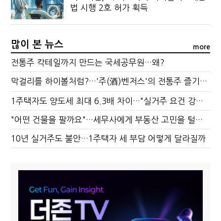
법 시행 2호 허가 획득
많이 본 뉴스
more
전통주 칵테일까지 만드는 국세공무원…왜?
막걸리를 하이볼처럼?…'주(酒)벤저스'의 전통주 즐기는 법
1주택자도 양도세 최대 6.3배 차이…"실거주 요건 강화하자"
"어떤 건물을 팔까요"…세무사에게 부동산 고민을 털어놓는 이유
10년 실거주도 불안…1주택자 세 부담 어떻게 달라질까