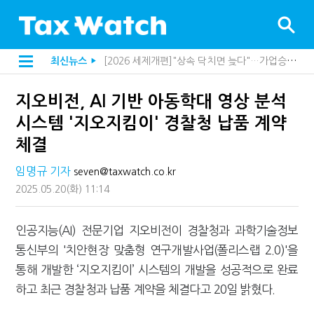
[2026 세제개편]"상속 닥치면 늦다"…가업승계 성패, 시간에 달렸다
최신뉴스
▶
[2026 세제개편]종부세는 집값, 가업상속은 기술…납세자가 꼭 볼 5가지
해외 안 갔는데 긁힌 신용카드…관세청이 몇분 만에 찾아낸 비결은?
지오비전, AI 기반 아동학대 영상 분석
[2026 세제개편]10년 실거주도 불안…1주택자 세 부담 어떻게 달라질까
전자담배 통관, 이제 제품이 아니라 공급망을 본다
시스템 '지오지킴이' 경찰청 납품 계약
[인터뷰]중앙정부 돈으로만 못 산다…지자체도 '경영'의 시대
체결
"10년 넘게 7급은 문제"...인사로 답한 임광현 국세청장
지방재정공제회, 재정분석 수행기관 첫 선정…243개 지방정부 분석
임명규 기자
seven@taxwatch.co.kr
"정상 승계까지 막을까"…전문가가 본 가업상속공제 개편 우려
"3.3% 시대 끝...세무플랫폼 사업모델 흔들린다"
2025.05.20
(화)
11:14
내 지분만 봤다간 낭패…주식 양도세 추징 부른 '3가지 실수'
세무법인 HKL, 조사·재산세 전문가 임종수 세무사 영입
김밥엔 어떤 술 어울릴까?…국세청이 K-푸드 꺼낸 까닭
인공지능(AI) 전문기업 지오비전이 경찰청과 과학기술정보
"세무플랫폼 문제 해결될 것"…세무사회 진단, 왜
통신부의 '치안현장 맞춤형 연구개발사업(폴리스랩 2.0)'을
배달라이더 원천징수 세금 인하…환급 플랫폼 수익성 악화될까
통해 개발한 ‘지오지킴이’ 시스템의 개발을 성공적으로 완료
상속·증여세 조사, 이제 코인거래소까지 샅샅이 본다
고액자산가 더 옥죈다…해외신탁 미신고 제보에 포상금
하고 최근 경찰청과 납품 계약을 체결다고 20일 밝혔다.
반도체·AI로봇 국내 생산땐 세금 깎아준다
"오래 보유보다 오래 살아야"…1주택 세금 '실거주' 중심으로