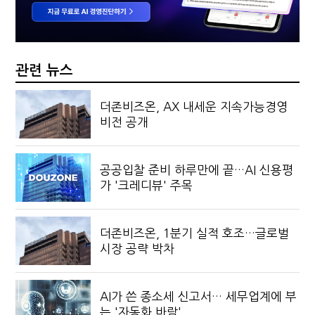
관련 뉴스
더존비즈온, AX 내세운 지속가능경영
비전 공개
공공입찰 준비 하루만에 끝…AI 신용평
가 '크레디뷰' 주목
더존비즈온, 1분기 실적 호조…글로벌
시장 공략 박차
AI가 쓴 종소세 신고서… 세무업계에 부
는 '자동화 바람'