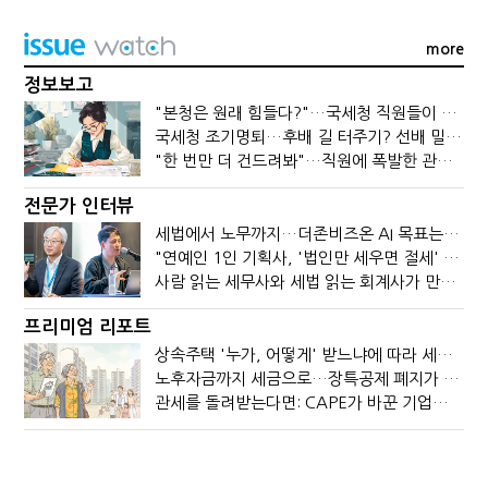
more
정보보고
"본청은 원래 힘들다?"…국세청 직원들이 떠나는 이유
국세청 조기명퇴…후배 길 터주기? 선배 밀어내기?
"한 번만 더 건드려봐"…직원에 폭발한 관세청장, 왜?
전문가 인터뷰
세법에서 노무까지…더존비즈온 AI 목표는 '전문가의 시간'
"연예인 1인 기획사, '법인만 세우면 절세' 시대 끝났다"
사람 읽는 세무사와 세법 읽는 회계사가 만나면?
프리미엄 리포트
상속주택 '누가, 어떻게' 받느냐에 따라 세금이 달라진다
노후자금까지 세금으로…장특공제 폐지가 부를 조세의 역설
관세를 돌려받는다면: CAPE가 바꾼 기업의 현금흐름