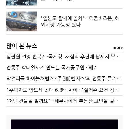
"일본도 탈세에 골치"…더존비즈온, 해
외시장 가능성 봤다
많이 본 뉴스
more
심판원 결정 번복?…국세청, 재심리 추진에 납세자 부담 우려
전통주 칵테일까지 만드는 국세공무원…왜?
막걸리를 하이볼처럼?…'주(酒)벤저스'의 전통주 즐기는 법
1주택자도 양도세 최대 6.3배 차이…"실거주 요건 강화하자"
"어떤 건물을 팔까요"…세무사에게 부동산 고민을 털어놓는 이유