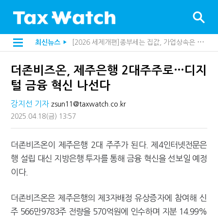
[2026 세제개편]종부세는 집값, 가업상속은 기술…납세자가 꼭 볼 5가지
최신뉴스
▶
해외 안 갔는데 긁힌 신용카드…관세청이 몇분 만에 찾아낸 비결은?
[2026 세제개편]10년 실거주도 불안…1주택자 세 부담 어떻게 달라질까
더존비즈온, 제주은행 2대주주로…디지
전자담배 통관, 이제 제품이 아니라 공급망을 본다
[인터뷰]중앙정부 돈으로만 못 산다…지자체도 '경영'의 시대
털 금융 혁신 나선다
"10년 넘게 7급은 문제"...인사로 답한 임광현 국세청장
지방재정공제회, 재정분석 수행기관 첫 선정…243개 지방정부 분석
강지선 기자
zsun11@taxwatch.co.kr
"정상 승계까지 막을까"…전문가가 본 가업상속공제 개편 우려
2025.04.18
(금)
13:57
"3.3% 시대 끝...세무플랫폼 사업모델 흔들린다"
내 지분만 봤다간 낭패…주식 양도세 추징 부른 '3가지 실수'
세무법인 HKL, 조사·재산세 전문가 임종수 세무사 영입
더존비즈온이 제주은행 2대 주주가 된다. 제4인터넷전문은
김밥엔 어떤 술 어울릴까?…국세청이 K-푸드 꺼낸 까닭
행 설립 대신 지방은행 투자를 통해 금융 혁신을 선보일 예정
"세무플랫폼 문제 해결될 것"…세무사회 진단, 왜
배달라이더 원천징수 세금 인하…환급 플랫폼 수익성 악화될까
이다.
상속·증여세 조사, 이제 코인거래소까지 샅샅이 본다
고액자산가 더 옥죈다…해외신탁 미신고 제보에 포상금
더존비즈온은 제주은행의 제3자배정 유상증자에 참여해 신
반도체·AI로봇 국내 생산땐 세금 깎아준다
"오래 보유보다 오래 살아야"…1주택 세금 '실거주' 중심으로
주 566만9783주 전량을 570억원에 인수하며 지분 14.99%
강남이 좋다는 건 옛말…강서세무서장이 더 낫다?