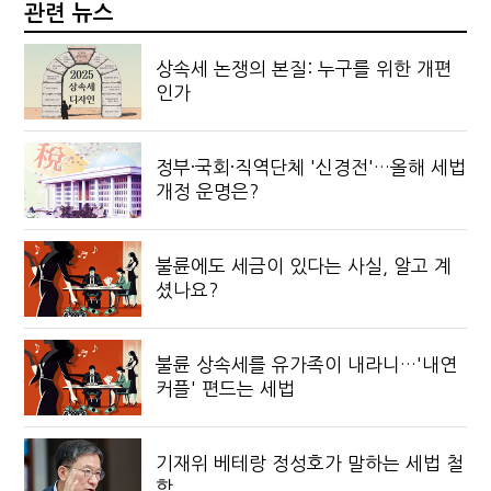
관련 뉴스
상속세 논쟁의 본질: 누구를 위한 개편
인가
정부·국회·직역단체 '신경전'…올해 세법
개정 운명은?
불륜에도 세금이 있다는 사실, 알고 계
셨나요?
불륜 상속세를 유가족이 내라니…'내연
커플' 편드는 세법
기재위 베테랑 정성호가 말하는 세법 철
학