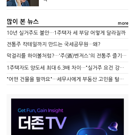
많이 본 뉴스
more
10년 실거주도 불안…1주택자 세 부담 어떻게 달라질까
전통주 칵테일까지 만드는 국세공무원…왜?
막걸리를 하이볼처럼?…'주(酒)벤저스'의 전통주 즐기는 법
1주택자도 양도세 최대 6.3배 차이…"실거주 요건 강화하자"
"어떤 건물을 팔까요"…세무사에게 부동산 고민을 털어놓는 이유