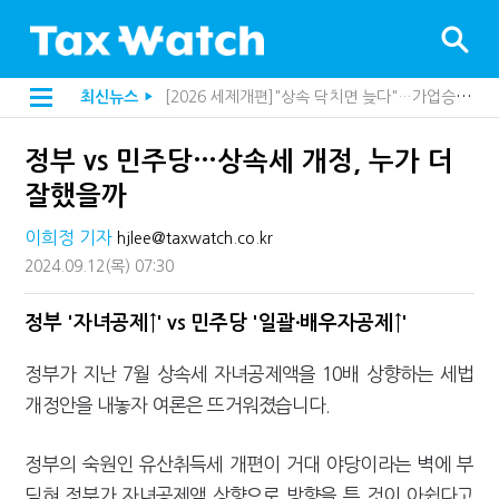
[2026 세제개편]"상속 닥치면 늦다"…가업승계 성패, 시간에 달렸다
최신뉴스
▶
[2026 세제개편]종부세는 집값, 가업상속은 기술…납세자가 꼭 볼 5가지
[2026 세제개편]10년 실거주도 불안…1주택자 세 부담 어떻게 달라질까
정부 vs 민주당…상속세 개정, 누가 더
전자담배 통관, 이제 제품이 아니라 공급망을 본다
강남이 좋다는 건 옛말…강서세무서장이 더 낫다?
잘했을까
해외 안 갔는데 긁힌 신용카드…관세청이 몇분 만에 찾아낸 비결은?
"정상 승계까지 막을까"…전문가가 본 가업상속공제 개편 우려
이희정 기자
hjlee@taxwatch.co.kr
"3.3% 시대 끝...세무플랫폼 사업모델 흔들린다"
2024.09.12
(목)
07:30
지방재정공제회, 재정분석 수행기관 첫 선정…243개 지방정부 분석
내 지분만 봤다간 낭패…주식 양도세 추징 부른 '3가지 실수'
세무법인 HKL, 조사·재산세 전문가 임종수 세무사 영입
정부 '자녀공제↑' vs 민주당 '일괄·배우자공제↑'
김밥엔 어떤 술 어울릴까?…국세청이 K-푸드 꺼낸 까닭
"세무플랫폼 문제 해결될 것"…세무사회 진단, 왜
정부가 지난 7월 상속세 자녀공제액을 10배 상향하는 세법
배달라이더 원천징수 세금 인하…환급 플랫폼 수익성 악화될까
개정안을 내놓자 여론은 뜨거워졌습니다.
상속·증여세 조사, 이제 코인거래소까지 샅샅이 본다
고액자산가 더 옥죈다…해외신탁 미신고 제보에 포상금
반도체·AI로봇 국내 생산땐 세금 깎아준다
정부의 숙원인 유산취득세 개편이 거대 야당이라는 벽에 부
"오래 보유보다 오래 살아야"…1주택 세금 '실거주' 중심으로
딪혀 정부가 자녀공제액 상향으로 방향을 튼 것이 아쉽다고
호우 특별재난지역, 세금 납부기한 2년 연장