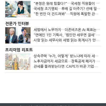
"본청은 원래 힘들다?"…국세청 직원들이 떠나는 이유
국세청 조기명퇴…후배 길 터주기? 선배 밀어내기?
"한 번만 더 건드려봐"…직원에 폭발한 관세청장, 왜?
전문가 인터뷰
세법에서 노무까지…더존비즈온 AI 목표는 '전문가의 시간'
"연예인 1인 기획사, '법인만 세우면 절세' 시대 끝났다"
사람 읽는 세무사와 세법 읽는 회계사가 만나면?
프리미엄 리포트
상속주택 '누가, 어떻게' 받느냐에 따라 세금이 달라진다
노후자금까지 세금으로…장특공제 폐지가 부를 조세의 역설
관세를 돌려받는다면: CAPE가 바꾼 기업의 현금흐름