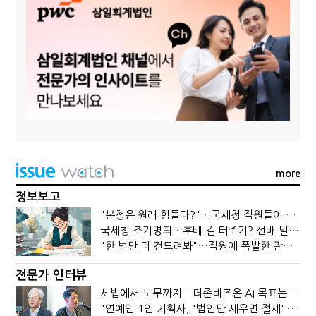
more
정보보고
"본청은 원래 힘들다?"…국세청 직원들이 떠나는 이유
국세청 조기명퇴…후배 길 터주기? 선배 밀어내기?
"한 번만 더 건드려봐"…직원에 폭발한 관세청장, 왜?
전문가 인터뷰
세법에서 노무까지…더존비즈온 AI 목표는 '전문가의 시간'
"연예인 1인 기획사, '법인만 세우면 절세' 시대 끝났다"