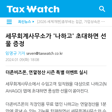
[2026 세제개편]종부세는 집값, 가업상속은 기술…납세자가 꼭 볼 5가지
최신뉴스
▶
해외 안 갔는데 긁힌 신용카드…관세청이 몇분 만에 찾아낸 비결은?
[2026 세제개편]10년 실거주도 불안…1주택자 세 부담 어떻게 달라질까
세무회계사무소가 '나하고' 초대하면 선
전자담배 통관, 이제 제품이 아니라 공급망을 본다
[인터뷰]중앙정부 돈으로만 못 산다…지자체도 '경영'의 시대
물 증정
"10년 넘게 7급은 문제"...인사로 답한 임광현 국세청장
지방재정공제회, 재정분석 수행기관 첫 선정…243개 지방정부 분석
임명규 기자
seven@taxwatch.co.kr
"정상 승계까지 막을까"…전문가가 본 가업상속공제 개편 우려
2024.01.09
(화)
18:08
"3.3% 시대 끝...세무플랫폼 사업모델 흔들린다"
내 지분만 봤다간 낭패…주식 양도세 추징 부른 '3가지 실수'
세무법인 HKL, 조사·재산세 전문가 임종수 세무사 영입
더존비즈온, 연말정산 시즌 특별 이벤트 실시
김밥엔 어떤 술 어울릴까?…국세청이 K-푸드 꺼낸 까닭
"세무플랫폼 문제 해결될 것"…세무사회 진단, 왜
세무회계사무소에서 수임고객 임직원을 대상으로 나하고(N
배달라이더 원천징수 세금 인하…환급 플랫폼 수익성 악화될까
AHAGO) 앱에 초대하면 풍성한 선물이 쏟아진다.
상속·증여세 조사, 이제 코인거래소까지 샅샅이 본다
고액자산가 더 옥죈다…해외신탁 미신고 제보에 포상금
반도체·AI로봇 국내 생산땐 세금 깎아준다
더존비즈온의 직장인용 무료 앱인 나하고는 연말정산을 1분
"오래 보유보다 오래 살아야"…1주택 세금 '실거주' 중심으로
만에 끝낼 수 있는 기능을 탑재하면서 세무회계사무소와 수
강남이 좋다는 건 옛말…강서세무서장이 더 낫다?