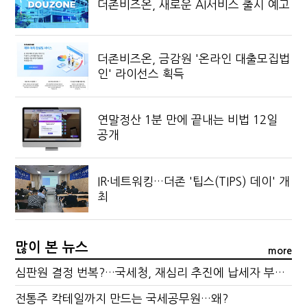
더존비즈온, 새로운 AI서비스 출시 예고
더존비즈온, 금감원 '온라인 대출모집법
인' 라이선스 획득
연말정산 1분 만에 끝내는 비법 12일
공개
IR·네트워킹…더존 '팁스(TIPS) 데이' 개
최
많이 본 뉴스
more
심판원 결정 번복?…국세청, 재심리 추진에 납세자 부담 우려
전통주 칵테일까지 만드는 국세공무원…왜?