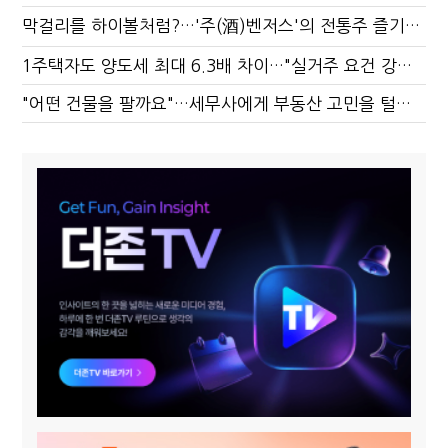
막걸리를 하이볼처럼?…'주(酒)벤저스'의 전통주 즐기는 법
1주택자도 양도세 최대 6.3배 차이…"실거주 요건 강화하자"
"어떤 건물을 팔까요"…세무사에게 부동산 고민을 털어놓는 이유