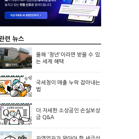
드 '행시, 파격'
관련 뉴스
올해 '청년'이라면 받을 수 있
는 세제 혜택
국세청이 매출 누락 잡아내는
법
더 자세한 소상공인 손실보상
금 Q&A
자영업자가 알아야 할 세금상