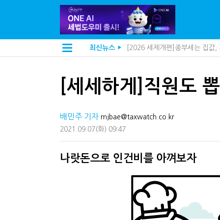
[2026 세제개편]종부세는 집값
최신뉴스
▶
"3.3% 시대 끝...세무플랫폼 
[2026 세제개편]10년 실거주
전자담배 통관, 이제 제품이 아
[인터뷰]중앙정부 돈으로만 못 
[세세하게]직원도 뽑
미국 301조 新관세, 다음은 '공
[인터뷰]"어떤 건물을 팔까요"
[인터뷰]영세 전통주 업체가 백
배민주 기자
mjbae@taxwatch.co.kr
"정상 승계까지 막을까"…전문가
내 지분만 봤다간 낭패…주식 양도
2021.09.07
(화)
09:47
지방재정공제회, 재정분석 수행기
세무법인 HKL, 조사·재산세 전
나랏돈으로 인건비를 아껴보자
김밥엔 어떤 술 어울릴까?…국세
"세무플랫폼 문제 해결될 것"…세
배달라이더 원천징수 세금 인하
상속·증여세 조사, 이제 코인거
고액자산가 더 옥죈다…해외신탁
반도체·AI로봇 국내 생산땐 세금
"오래 보유보다 오래 살아야"…1