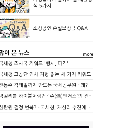
식 5가지
소상공인 손실보상금 Q&A
많이 본 뉴스
more
국세청 조사국 키워드 '행시, 파격'
국세청 고공단 인사 지형 읽는 세 가지 키워드
전통주 칵테일까지 만드는 국세공무원…왜?
막걸리를 하이볼처럼?…'주(酒)벤저스'의 전통주 즐기는 법
심판원 결정 번복?…국세청, 재심리 추진에 납세자 부담 우려