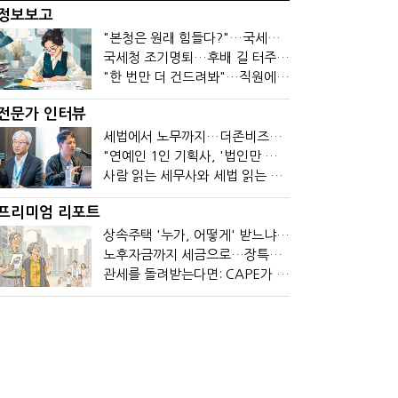
정보보고
"본청은 원래 힘들다?"…국세청 직원들이 떠나는 이유
국세청 조기명퇴…후배 길 터주기? 선배 밀어내기?
"한 번만 더 건드려봐"…직원에 폭발한 관세청장, 왜?
전문가 인터뷰
세법에서 노무까지…더존비즈온 AI 목표는 '전문가의 시간'
"연예인 1인 기획사, '법인만 세우면 절세' 시대 끝났다"
사람 읽는 세무사와 세법 읽는 회계사가 만나면?
프리미엄 리포트
상속주택 '누가, 어떻게' 받느냐에 따라 세금이 달라진다
노후자금까지 세금으로…장특공제 폐지가 부를 조세의 역설
관세를 돌려받는다면: CAPE가 바꾼 기업의 현금흐름