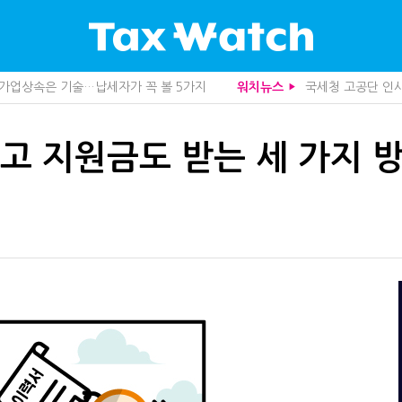
, 가업상속은 기술…납세자가 꼭 볼 5가지
국세청 고공단 인사
워치뉴스
▶
사업모델 흔들린다"
전통주 칵테일까지
도 불안…1주택자 세 부담 어떻게 달라질까
막걸리를 하이볼처럼
니라 공급망을 본다
더존비즈온, 개발 
산다…지자체도 '경영'의 시대
영세 전통주 업체
고 지원금도 받는 세 가지 
급과잉 관세'인가
중앙정부 돈으로만 
…세무사에게 부동산 고민을 털어놓는 이유
미국 301조 新관
화점에 입점…비결은 국세청?
10년 실거주도 불
가 본 가업상속공제 개편 우려
심판원 결정 번복?
세 추징 부른 '3가지 실수'
1주택자도 양도세 
관 첫 선정…243개 지방정부 분석
"어떤 건물을 팔
문가 임종수 세무사 영입
트럼프 관세는 끝
청이 K-푸드 꺼낸 까닭
함께 찾은 체납자 
무사회 진단, 왜
수상한 업체 1분 만
…환급 플랫폼 수익성 악화될까
기업 AI 준비 수준
래소까지 샅샅이 본다
집 한 채 팔고 2
 미신고 제보에 포상금
개정 세무사법 단속
 깎아준다
상속·증여세 조사,
주택 세금 '실거주' 중심으로
반도체·AI로봇 국