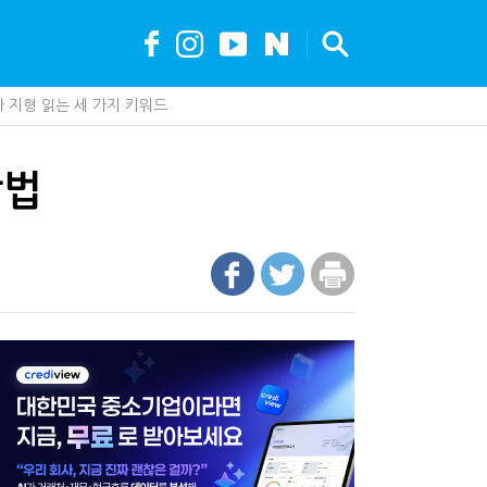
 지형 읽는 세 가지 키워드
 만드는 국세공무원…왜?
?…'주(酒)벤저스'의 전통주 즐기는 법
조직에 '클로드' 도입…AI 업무 전환 본격화
가 백화점에 입점…비결은 국세청?
방법
못 산다…지자체도 '경영'의 시대
세, 다음은 '공급과잉 관세'인가
안…1주택자 세 부담 어떻게 달라질까
…국세청, 재심리 추진에 납세자 부담 우려
최대 6.3배 차이…"실거주 요건 강화하자"
까요"…세무사에게 부동산 고민을 털어놓는 이유
나지 않았다…미국의 강제노동 관세 전략
현금 1억…국세청·관세청 누가 가져갈까
에 '콕' 집는 세관 직원 정체는?
 진단한다…더존비즈온 'ARIX 모델' 고도화
00억 공제…임광현 "무한정 혜택, 공정한가"
 효과…'올○스' 운영법인 폐업
 이제 코인거래소까지 샅샅이 본다
내 생산땐 세금 깎아준다