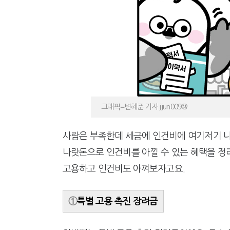
[2026 세제개편]"상속 닥치면
그래픽=변혜준 기자 jjun009@
사람은 부족한데 세금에 인건비에 여기저기 나
나랏돈으로 인건비를 아낄 수 있는 혜택을 정
고용하고 인건비도 아껴보자고요.
①
특별 고용 촉진 장려금