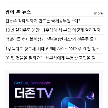
많이 본 뉴스
more
전통주 칵테일까지 만드는 국세공무원…왜?
10년 실거주도 불안…1주택자 세 부담 어떻게 달라질까
막걸리를 하이볼처럼?…'주(酒)벤저스'의 전통주 즐기는 법
1주택자도 양도세 최대 6.3배 차이…"실거주 요건 강화하자"
"어떤 건물을 팔까요"…세무사에게 부동산 고민을 털어놓는 이유