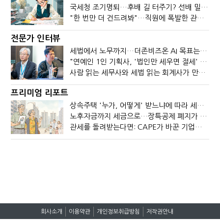
국세청 조기명퇴…후배 길 터주기? 선배 밀어내기?
"한 번만 더 건드려봐"…직원에 폭발한 관세청장, 왜?
전문가 인터뷰
세법에서 노무까지…더존비즈온 AI 목표는 '전문가의 시간'
"연예인 1인 기획사, '법인만 세우면 절세' 시대 끝났다"
사람 읽는 세무사와 세법 읽는 회계사가 만나면?
프리미엄 리포트
상속주택 '누가, 어떻게' 받느냐에 따라 세금이 달라진다
노후자금까지 세금으로…장특공제 폐지가 부를 조세의 역설
관세를 돌려받는다면: CAPE가 바꾼 기업의 현금흐름
회사소개
이용약관
개인정보취급방침
저작권안내