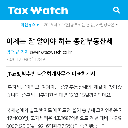
[2026 세제개편]종부세는 집값, 가업상속은 기술…납세자가 꼭 볼 5가지
최신뉴스
▶
해외 안 갔는데 긁힌 신용카드…관세청이 몇분 만에 찾아낸 비결은?
[2026 세제개편]10년 실거주도 불안…1주택자 세 부담 어떻게 달라질까
이제는 잘 알아야 하는 종합부동산세
전자담배 통관, 이제 제품이 아니라 공급망을 본다
[인터뷰]중앙정부 돈으로만 못 산다…지자체도 '경영'의 시대
임명규 기자
seven@taxwatch.co.kr
"10년 넘게 7급은 문제"...인사로 답한 임광현 국세청장
지방재정공제회, 재정분석 수행기관 첫 선정…243개 지방정부 분석
2020.12.09
(수)
17:49
"정상 승계까지 막을까"…전문가가 본 가업상속공제 개편 우려
"3.3% 시대 끝...세무플랫폼 사업모델 흔들린다"
[Tax&]박수빈 다온회계사무소 대표회계사
내 지분만 봤다간 낭패…주식 양도세 추징 부른 '3가지 실수'
세무법인 HKL, 조사·재산세 전문가 임종수 세무사 영입
'부자세금'이라고 여겨지던 종합부동산세의 계절이 찾아왔
김밥엔 어떤 술 어울릴까?…국세청이 K-푸드 꺼낸 까닭
"세무플랫폼 문제 해결될 것"…세무사회 진단, 왜
습니다. 종부세 납부기한은 매년 12월 15일까지인데요.
배달라이더 원천징수 세금 인하…환급 플랫폼 수익성 악화될까
상속·증여세 조사, 이제 코인거래소까지 샅샅이 본다
국세청에서 발표한 자료에 따르면 올해 종부세 고지인원은 7
고액자산가 더 옥죈다…해외신탁 미신고 제보에 포상금
반도체·AI로봇 국내 생산땐 세금 깎아준다
4만4000명, 고지세액은 4조2687억원으로 전년 대비 14만9
"오래 보유보다 오래 살아야"…1주택 세금 '실거주' 중심으로
000명(25.0%), 9216억원(27.5%)이 증가했습니다.
강남이 좋다는 건 옛말…강서세무서장이 더 낫다?