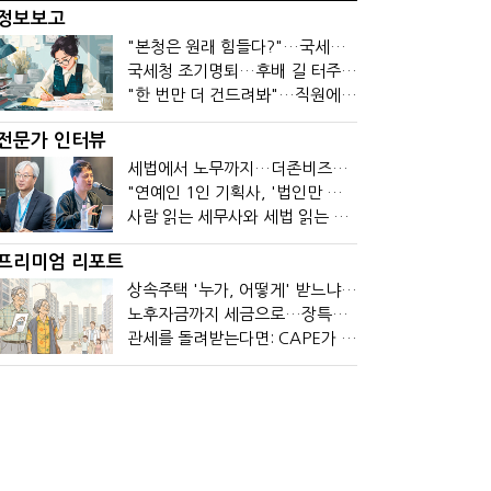
정보보고
"본청은 원래 힘들다?"…국세청 직원들이 떠나는 이유
국세청 조기명퇴…후배 길 터주기? 선배 밀어내기?
"한 번만 더 건드려봐"…직원에 폭발한 관세청장, 왜?
전문가 인터뷰
세법에서 노무까지…더존비즈온 AI 목표는 '전문가의 시간'
"연예인 1인 기획사, '법인만 세우면 절세' 시대 끝났다"
사람 읽는 세무사와 세법 읽는 회계사가 만나면?
프리미엄 리포트
상속주택 '누가, 어떻게' 받느냐에 따라 세금이 달라진다
노후자금까지 세금으로…장특공제 폐지가 부를 조세의 역설
관세를 돌려받는다면: CAPE가 바꾼 기업의 현금흐름