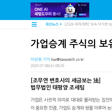
[2026 세제개편]종부세는 집값
최신뉴스
▶
해외 안 갔는데 긁힌 신용카드…
[2026 세제개편]10년 실거주
전자담배 통관, 이제 제품이 아
가업승계 주식의 보
[인터뷰]중앙정부 돈으로만 못 
"10년 넘게 7급은 문제"...인
지방재정공제회, 재정분석 수행기
이상원 기자
"정상 승계까지 막을까"…전문가
lsw@taxwatch.co.kr
"3.3% 시대 끝...세무플랫폼 
2020.07.08
(수)
08:20
내 지분만 봤다간 낭패…주식 양도
세무법인 HKL, 조사·재산세 전
김밥엔 어떤 술 어울릴까?…국세
[조무연 변호사의 세금보는 法]
"세무플랫폼 문제 해결될 것"…세
법무법인 태평양 조세팀
배달라이더 원천징수 세금 인하
상속·증여세 조사, 이제 코인거
고액자산가 더 옥죈다…해외신탁
가업은 사전적 의미로 대대로 물려받는 집안의
반도체·AI로봇 국내 생산땐 세금
이 중요한 만큼, 가업도 승계와 쌍을 이루어 
"오래 보유보다 오래 살아야"…1