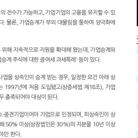
서장이 더 낫다?
전통주 칵테일까지
 늦다"…가업승계 성패, 시간에 달렸다
막걸리를 하이볼처럼
의 전수가 가능하고, 가업기업의 고용을 유지할 수 있
다. 물론, 가업승계가 부의 대물림을 통하여 양극화에
 위해 지속적으로 지원을 확대해 왔는데, 가업승계와
승계 주식에 대한 증여세 과세특례' 등이 있다.
업을 상속인이 승계 받는 경우, 일정한 요건 아래 상
1997년에 처음 도입됐고(상증세법 제18조), 가업
모두 충족되어야 대상이 된다.
소·중견기업이어야 가업으로 인정되며, 피상속인이 상
50% 이상(상장법인은 30%)의 지분을 10년 이상
야만 한다.