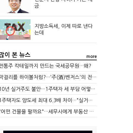
금
지방소득세, 이제 따로 낸다
는데
많이 본 뉴스
more
전통주 칵테일까지 만드는 국세공무원…왜?
막걸리를 하이볼처럼?…'주(酒)벤저스'의 전통주 즐기는 법
10년 실거주도 불안…1주택자 세 부담 어떻게 달라질까
1주택자도 양도세 최대 6.3배 차이…"실거주 요건 강화하자"
"어떤 건물을 팔까요"…세무사에게 부동산 고민을 털어놓는 이유