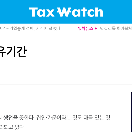
, 가업상속은 기술…납세자가 꼭 볼 5가지
10년 실거주도 불
워치뉴스
▶
관세청이 몇분 만에 찾아낸 비결은?
중앙정부 돈으로만 
도 불안…1주택자 세 부담 어떻게 달라질까
영세 전통주 업체
니라 공급망을 본다
미국 301조 新관
유기간
산다…지자체도 '경영'의 시대
기업 AI 준비 수준
사로 답한 임광현 국세청장
"상속 닥치면 늦다
관 첫 선정…243개 지방정부 분석
1주택자도 양도세 
가 본 가업상속공제 개편 우려
"어떤 건물을 팔
사업모델 흔들린다"
트럼프 관세는 끝
세 추징 부른 '3가지 실수'
상속·증여세 조사,
문가 임종수 세무사 영입
종부세는 집값, 가
청이 K-푸드 꺼낸 까닭
전자담배 통관, 이
무사회 진단, 왜
배달라이더 원천징
…환급 플랫폼 수익성 악화될까
함께 찾은 체납자 
래소까지 샅샅이 본다
수상한 업체 1분 만
 미신고 제보에 포상금
집 한 채 팔고 2
 생업을 뜻한다. 집안·가문이라는 것도 대를 잇는 것
 깎아준다
반도체·AI로봇 국
논의되고 있다.
주택 세금 '실거주' 중심으로
개정 세무사법 단속