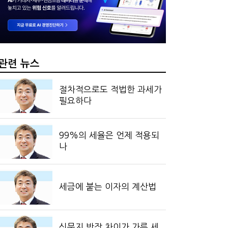
 만드는 국세공무원…왜?
?…'주(酒)벤저스'의 전통주 즐기는 법
관련 뉴스
절차적으로도 적법한 과세가
필요하다
99%의 세율은 언제 적용되
나
세금에 붙는 이자의 계산법
신문지 반장 차이가 가른 세