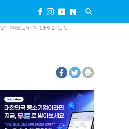
안…1주택자 세 부담 어떻게 달라질까
못 산다…지자체도 '경영'의 시대
가 백화점에 입점…비결은 국세청?
세, 다음은 '공급과잉 관세'인가
 진단한다…더존비즈온 'ARIX 모델' 고도화
"…가업승계 성패, 시간에 달렸다
최대 6.3배 차이…"실거주 요건 강화하자"
까요"…세무사에게 부동산 고민을 털어놓는 이유
나지 않았다…미국의 강제노동 관세 전략
 이제 코인거래소까지 샅샅이 본다
업상속은 기술…납세자가 꼭 볼 5가지
제 제품이 아니라 공급망을 본다
수 세금 인하…환급 플랫폼 수익성 악화될까
현금 1억…국세청·관세청 누가 가져갈까
에 '콕' 집는 세관 직원 정체는?
00억 공제…임광현 "무한정 혜택, 공정한가"
내 생산땐 세금 깎아준다
 효과…'올○스' 운영법인 폐업