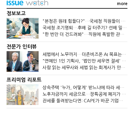
more
정보보고
"본청은 원래 힘들다?"…국세청 직원들이 떠나는 이유
국세청 조기명퇴…후배 길 터주기? 선배 밀어내기?
"한 번만 더 건드려봐"…직원에 폭발한 관세청장, 왜?
전문가 인터뷰
세법에서 노무까지…더존비즈온 AI 목표는 '전문가의 시간'
"연예인 1인 기획사, '법인만 세우면 절세' 시대 끝났다"
사람 읽는 세무사와 세법 읽는 회계사가 만나면?
프리미엄 리포트
상속주택 '누가, 어떻게' 받느냐에 따라 세금이 달라진다
노후자금까지 세금으로…장특공제 폐지가 부를 조세의 역설
관세를 돌려받는다면: CAPE가 바꾼 기업의 현금흐름